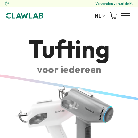
Verzonden vanuit de EU
NL
Winkelwag
Tufting
voor iedereen