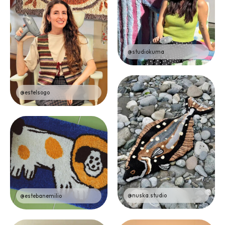
@studiokuma
@estelsogo
@nuska.studio
@estebanemilio