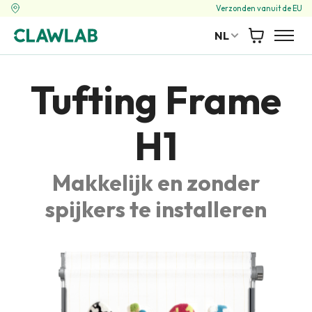
Verzonden vanuit de EU
NL
Winkelwag
Clawlab
Tufting Frame
H1
Makkelijk en zonder
spijkers te installeren