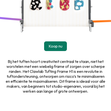
Koop nu
het Clawlab
Clawlab
Tufting Frame H1
Bij het tuften hoort creativiteit centraal te staan, niet het
worstelen met een wiebelig frame of zorgen over scherpe
randen. Het Clawlab Tufting Frame H1 is een revolutie in
tuftondersteuning, ontworpen om risico’s te minimaliseren
en efficiëntie te maximaliseren. Dit frame is ideaal voor alle
makers, van beginners tot studio-eigenaren, vooral bij het
werken aan lange of grote ontwerpen.